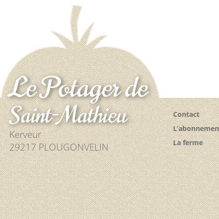
Le Potager de
Saint-Mathieu
Contact
L’abonnemen
Kerveur
La ferme
29217 PLOUGONVELIN